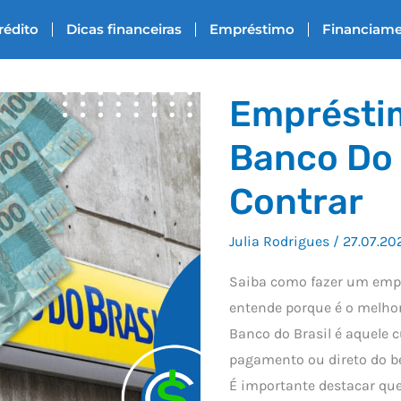
rédito
Dicas financeiras
Empréstimo
Financiam
Emprésti
Banco Do 
Contrar
Julia Rodrigues
/
27.07.20
Saiba como fazer um empr
entende porque é o melho
Banco do Brasil é aquele c
pagamento ou direto do be
É importante destacar que