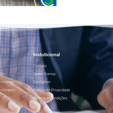
Instuticional
Contato
tão
Quem Somos
préstimo
Disclaimer
estimento
Politica de Privacidade
Termos e Condições