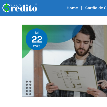
Ir
Home
Cartão de C
para
o
conteúdo
jul
22
2026