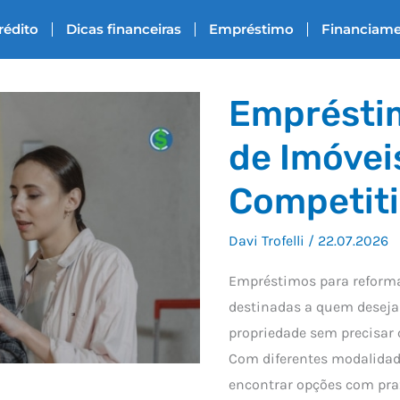
rédito
Dicas financeiras
Empréstimo
Financiam
Emprésti
de Imóvei
Competit
Davi Trofelli
/
22.07.2026
Empréstimos para reforma 
destinadas a quem deseja
propriedade sem precisar
Com diferentes modalidade
encontrar opções com praz