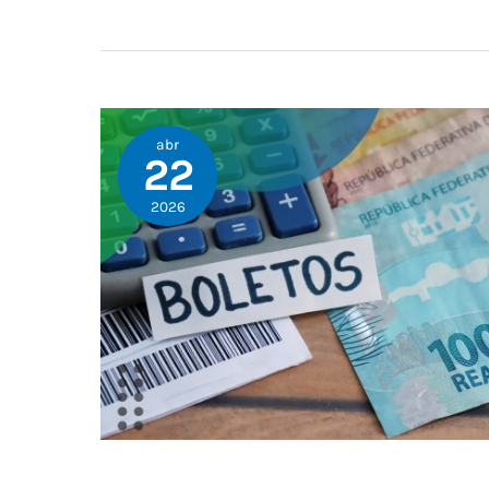
abr
22
2026