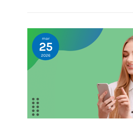
mar
25
2026