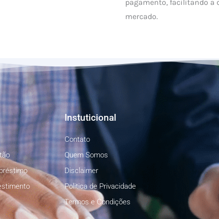
pagamento, facilitando a
mercado.
Instuticional
Contato
tão
Quem Somos
préstimo
Disclaimer
estimento
Politica de Privacidade
Termos e Condições