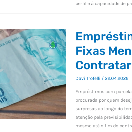
perfil e à capacidade de 
Emprésti
Fixas Men
Contratar
Davi Trofelli
/
22.04.2026
Empréstimos com parcelas
procurada por quem desej
surpresas ao longo do te
atenção pela previsibilida
mesmo até o fim do contra