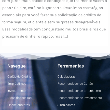
com juros mais baixos e condições que realmente valem a
pena? Se sim, está no lugar certo. Reunimos estratégias
essenciais para você fazer sua solicitação de crédito de
forma segura, eficiente e sem surpresas desagradáveis.
Essa modalidade tem conquistado muitos brasileiros que
precisam de dinheiro rápido, mas […]
Navegue
Ferramentas
Cartão de Crédito
Calculadoras
Empréstimos
Recomendador de Cartão
Investimento
Recomendador de Empréstimo
Dicas financeiras
Recomendador de Investimento
Financiamentos
Simuladores