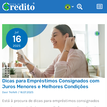
Ir
para
o
conteúdo
jul
16
2025
Dicas para Empréstimos Consignados com
Juros Menores e Melhores Condições
Davi Trofelli
/
16.07.2025
Está à procura de dicas para empréstimos consignados