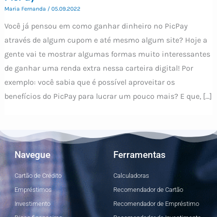
Maria Fernanda
/
05.09.2022
Você já pensou em como ganhar dinheiro no PicPay
através de algum cupom e até mesmo algum site? Hoje a
gente vai te mostrar algumas formas muito interessantes
de ganhar uma renda extra nessa carteira digital! Por
exemplo: você sabia que é possível aproveitar os
benefícios do PicPay para lucrar um pouco mais? E que, […]
Navegue
Ferramentas
Cartão de Crédito
Calculadoras
Empréstimos
Recomendador de Cartão
Investimento
Recomendador de Empréstimo