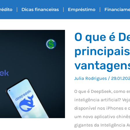
rédito
Dicas financeiras
Empréstimo
Financiam
O que é D
principai
vantagen
Julia Rodrigues
/
29.01.20
O que é DeepSeek, como es
inteligência artificial? V
disponível nos iPhones e
um novo aplicativo chinê
gigantes da Inteligência A