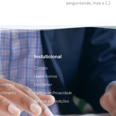
perguntando, mas a […]
Instuticional
Contato
tão
Quem Somos
préstimo
Disclaimer
estimento
Politica de Privacidade
Termos e Condições