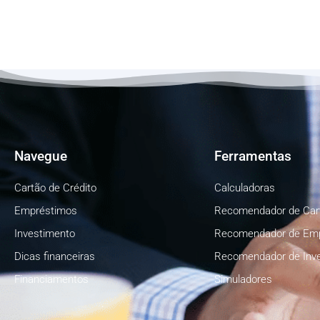
Navegue
Ferramentas
Cartão de Crédito
Calculadoras
Empréstimos
Recomendador de Car
Investimento
Recomendador de Em
Dicas financeiras
Recomendador de Inv
Financiamentos
Simuladores