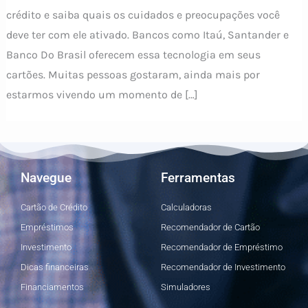
crédito e saiba quais os cuidados e preocupações você
deve ter com ele ativado. Bancos como Itaú, Santander e
Banco Do Brasil oferecem essa tecnologia em seus
cartões. Muitas pessoas gostaram, ainda mais por
estarmos vivendo um momento de […]
Navegue
Ferramentas
Cartão de Crédito
Calculadoras
Empréstimos
Recomendador de Cartão
Investimento
Recomendador de Empréstimo
Dicas financeiras
Recomendador de Investimento
Financiamentos
Simuladores