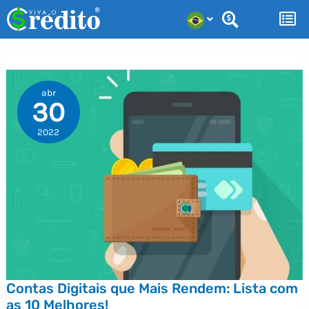
Ir
para
o
conteúdo
abr
30
2022
Contas Digitais que Mais Rendem: Lista com
as 10 Melhores!