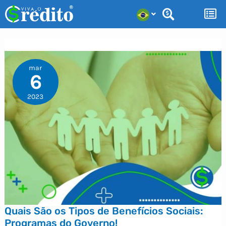
Ir
para
o
conteúdo
mar
6
2023
Quais São os Tipos de Benefícios Sociais:
Programas do Governo!