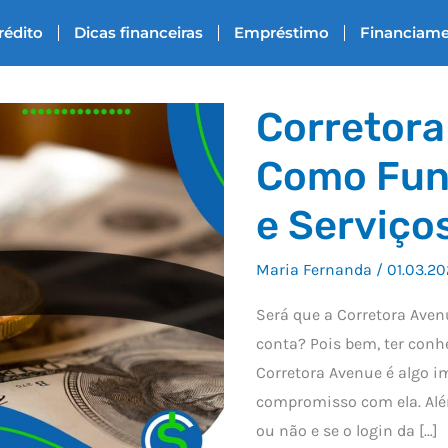
rédito
Dicas financeiras
Empréstimo
Financiam
Corretora
Como Fun
e Serviços
Maria Fernanda
/
01.03.2
Será que a Corretora Aven
conta? Pois bem, ter conh
Corretora Avenue é algo i
compromisso com ela. Além
ou não e se o login da […]