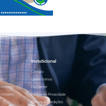
Instuticional
Contato
tão
Quem Somos
préstimo
Disclaimer
estimento
Politica de Privacidade
Termos e Condições