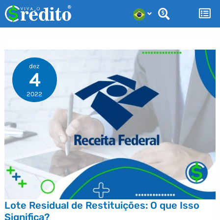
Ir
para
o
conteúdo
dez
4
2022
Lote Residual de Restituições: O que Isso
Significa?