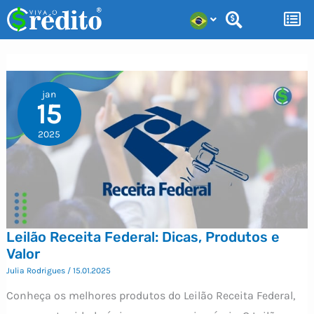
Ir
para
o
conteúdo
jan
15
2025
Leilão Receita Federal: Dicas, Produtos e
Valor
Julia Rodrigues
/
15.01.2025
Conheça os melhores produtos do Leilão Receita Federal,