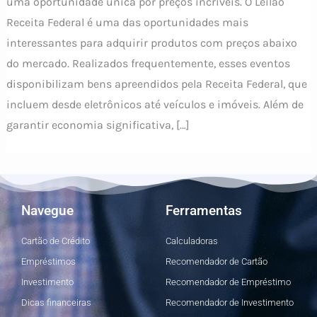
uma oportunidade única por preços incríveis. O Leilão
Receita Federal é uma das oportunidades mais
interessantes para adquirir produtos com preços abaixo
do mercado. Realizados frequentemente, esses eventos
disponibilizam bens apreendidos pela Receita Federal, que
incluem desde eletrônicos até veículos e imóveis. Além de
garantir economia significativa, […]
Navegue
Ferramentas
Cartão de Crédito
Calculadoras
Empréstimos
Recomendador de Cartão
Investimento
Recomendador de Empréstimo
Dicas financeiras
Recomendador de Investimento