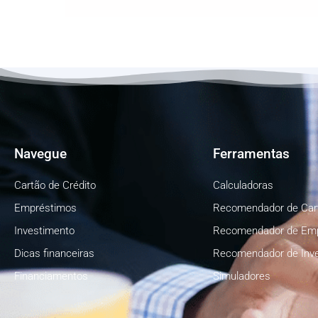
Navegue
Ferramentas
Cartão de Crédito
Calculadoras
Empréstimos
Recomendador de Car
Investimento
Recomendador de Em
Dicas financeiras
Recomendador de Inv
Financiamentos
Simuladores