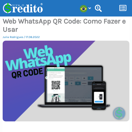
Ir
para
Web WhatsApp QR Code: Como Fazer e
o
Usar
conteúdo
Julia Rodrigues
/
17.08.2022