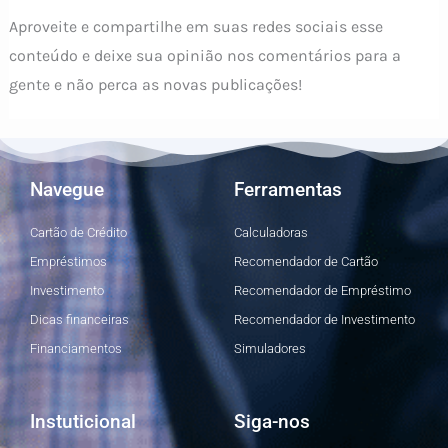
Aproveite e compartilhe em suas redes sociais esse
conteúdo e deixe sua opinião nos comentários para a
gente e não perca as novas publicações!
Navegue
Ferramentas
Cartão de Crédito
Calculadoras
Empréstimos
Recomendador de Cartão
Investimento
Recomendador de Empréstimo
Dicas financeiras
Recomendador de Investimento
Financiamentos
Simuladores
Instuticional
Siga-nos