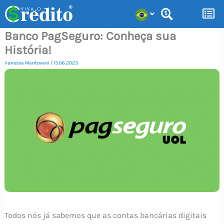
Ir
para
Banco PagSeguro: Conheça sua
o
História!
conteúdo
Vanessa Mantovani
/
13.06.2023
Todos nós já sabemos que as contas bancárias digitais