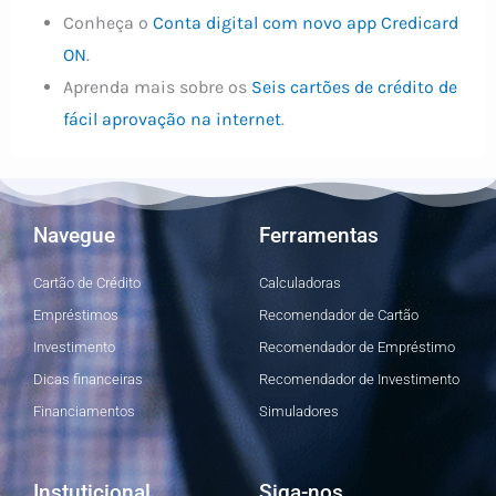
Conheça o
Conta digital com novo app Credicard
ON
.
Aprenda mais sobre os
Seis cartões de crédito de
fácil aprovação na internet
.
Navegue
Ferramentas
Cartão de Crédito
Calculadoras
Empréstimos
Recomendador de Cartão
Investimento
Recomendador de Empréstimo
Dicas financeiras
Recomendador de Investimento
Financiamentos
Simuladores
Instuticional
Siga-nos