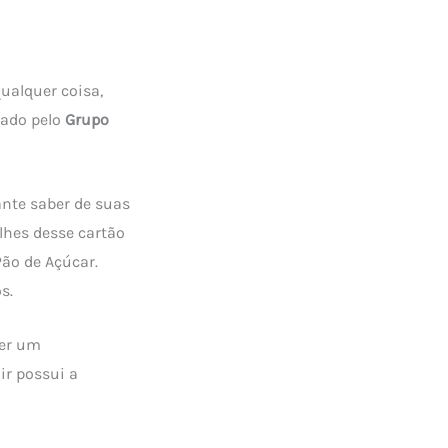
qualquer coisa,
iado pelo
Grupo
ante saber de suas
lhes desse cartão
Pão de Açúcar.
os.
ser um
ir possui a