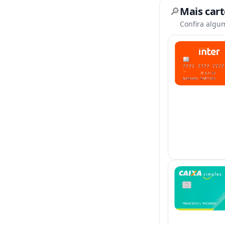
🔎
Mais car
Confira algu