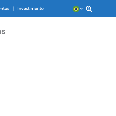
entos
Investimento
ns