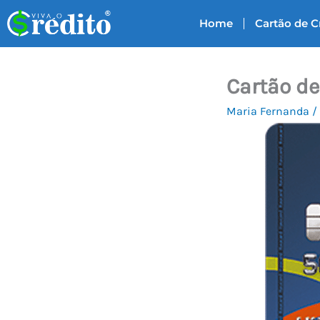
Ir
Home
Cartão de C
para
o
conteúdo
Cartão de
Maria Fernanda
/