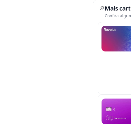
🔎
Mais car
Confira algu