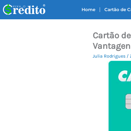
Ir
Home
Cartão de C
para
o
conteúdo
Cartão de
Vantagens
Julia Rodrigues
/