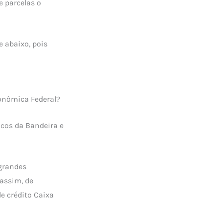
e parcelas o
 abaixo, pois
onômica Federal?
icos da Bandeira e
 grandes
 assim, de
e crédito Caixa