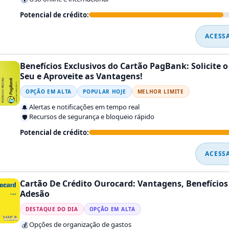
Potencial de crédito:
ACESS
Benefícios Exclusivos do Cartão PagBank: Solicite o
Seu e Aproveite as Vantagens!
OPÇÃO EM ALTA
POPULAR HOJE
MELHOR LIMITE
Alertas e notificações em tempo real
🔔
Recursos de segurança e bloqueio rápido
🛡️
Potencial de crédito:
ACESS
Cartão De Crédito Ourocard: Vantagens, Benefícios
Adesão
DESTAQUE DO DIA
OPÇÃO EM ALTA
Opções de organização de gastos
💰