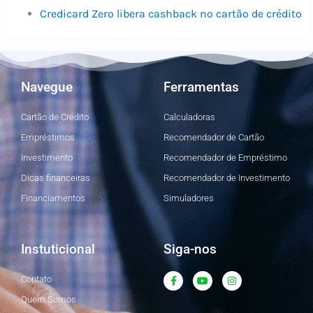
Credicard Zero libera cashback no cartão de crédito
Navegue
Ferramentas
Cartão de Crédito
Calculadoras
Empréstimos
Recomendador de Cartão
Investimento
Recomendador de Empréstimo
Dicas financeiras
Recomendador de Investimento
Financiamentos
Simuladores
Instuticional
Siga-nos
F
Y
I
Contato
a
o
n
c
u
s
Quem Somos
e
t
t