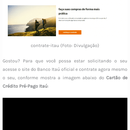
contrate-itau (Foto: Divulgação)
Gostou? Para que você possa estar solicitando o seu
acesse o site do Banco Itaú oficial e contrate agora mesmo
o seu, conforme mostra a imagem abaixo do
Cartão de
Crédito Pré-Pago Itaú
: