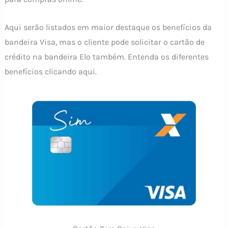
Aqui serão listados em maior destaque os benefícios da
bandeira Visa, mas o cliente pode solicitar o cartão de
crédito na bandeira Elo também. Entenda os diferentes
benefícios
clicando aqui
.