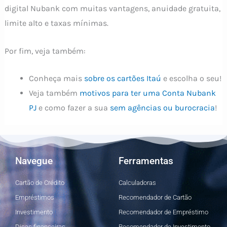
digital Nubank com muitas vantagens, anuidade gratuita,
limite alto e taxas mínimas.
Por fim, veja também:
Conheça mais
sobre os cartões Itaú
e escolha o seu!
Veja também
motivos para ter uma Conta Nubank
PJ
e como fazer a sua
sem agências ou burocracia
!
Navegue
Ferramentas
Cartão de Crédito
Calculadoras
Empréstimos
Recomendador de Cartão
Investimento
Recomendador de Empréstimo
Dicas financeiras
Recomendador de Investimento