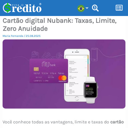
Ir
para
Cartão digital Nubank: Taxas, Limite,
o
Zero Anuidade
conteúdo
Maria Fernanda
/
25.08.2025
Você conhece todas as vantagens, limite e taxas do
cartão