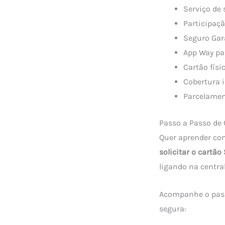
Serviço de
Participaç
Seguro Gar
App Way par
Cartão físic
Cobertura i
Parcelamen
Passo a Passo de 
Quer aprender com
solicitar o cartã
ligando na centra
Acompanhe o pass
segura: