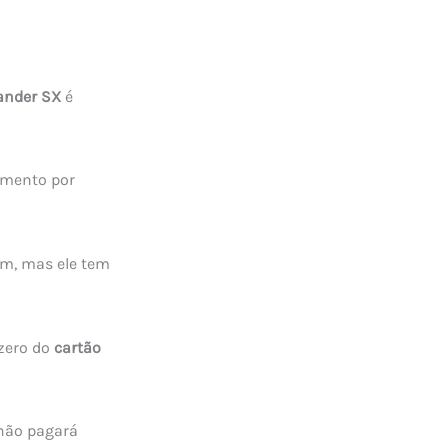
ander SX
é
gamento por
m, mas ele tem
 zero do
cartão
 não pagará