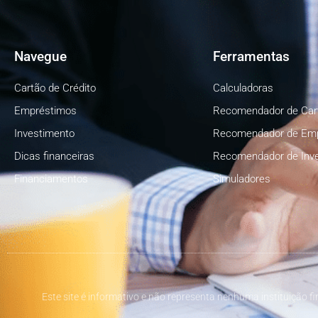
Navegue
Ferramentas
Cartão de Crédito
Calculadoras
Empréstimos
Recomendador de Car
Investimento
Recomendador de Em
Dicas financeiras
Recomendador de Inv
Financiamentos
Simuladores
Este site é informativo e não representa nenhuma instituição f