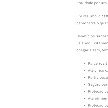
anuidade por um 
Em resumo, o
car
demonstra o quant
Benefícios Santa
Falando justame
chegar a zero, te
Parceiros 
Até cinco c
Participaçã
Seguro para
Proteção de
Atendiment
Proteção p