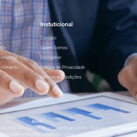
Instuticional
Contato
tão
Quem Somos
préstimo
Disclaimer
estimento
Politica de Privacidade
Termos e Condições
Aviso:
inanceira. Não realizamos aprovação de crédito. Todas as condições, limi
exclusivamente pelos bancos parceiros.