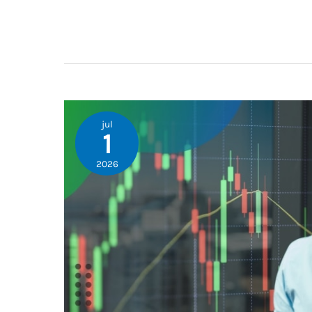
jul
1
2026