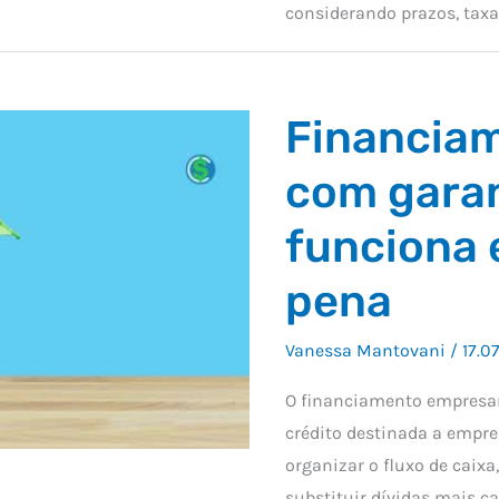
considerando prazos, taxa
Financiam
com garan
funciona 
pena
Vanessa Mantovani
/
17.0
O financiamento empresar
crédito destinada a empres
organizar o fluxo de caix
substituir dívidas mais c