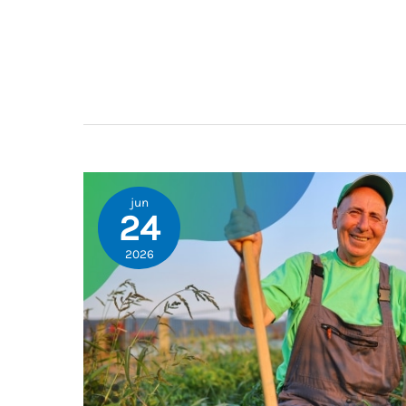
jun
24
2026