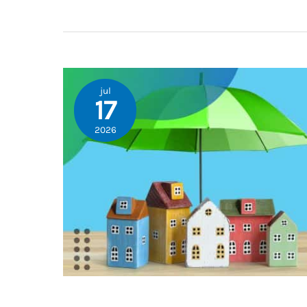
jul
17
2026