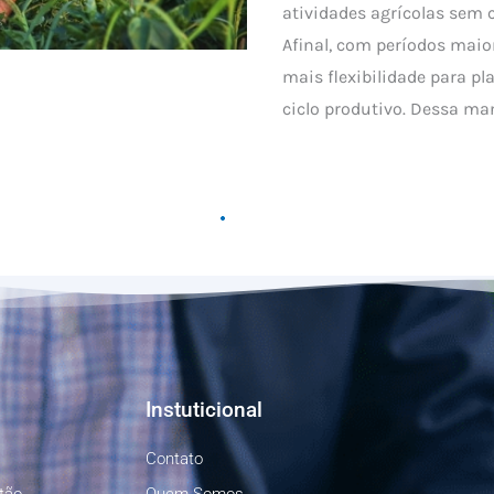
atividades agrícolas sem 
Afinal, com períodos mai
mais flexibilidade para p
ciclo produtivo. Dessa ma
Como Dive
Investime
seu Patri
Davi Trofelli
/
03.06.2026
Como diversificar seus in
mais relevante para inves