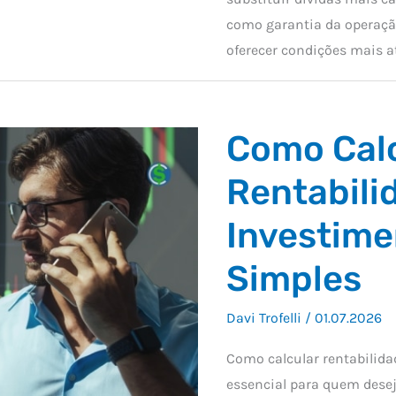
como garantia da operação
oferecer condições mais a
Como Cal
Rentabili
Investime
Simples
Davi Trofelli
/
01.07.2026
Como calcular rentabilid
essencial para quem des