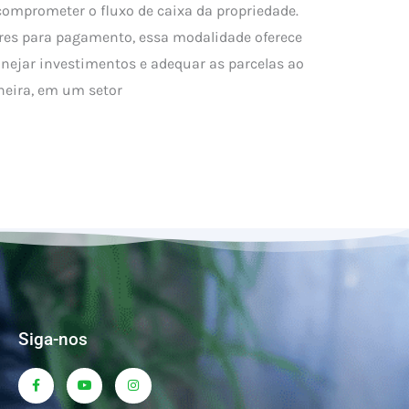
comprometer o fluxo de caixa da propriedade.
ores para pagamento, essa modalidade oferece
lanejar investimentos e adequar as parcelas ao
neira, em um setor
rsificar seus
ntos e Equilbrar
mônio
vestimentos tornou-se uma estratégia cada vez
tidores que buscam maior equilíbrio financeiro e