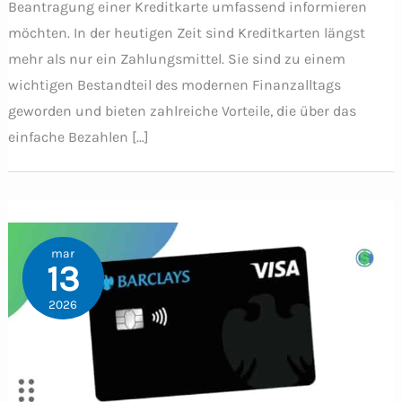
Beantragung einer Kreditkarte umfassend informieren
möchten. In der heutigen Zeit sind Kreditkarten längst
mehr als nur ein Zahlungsmittel. Sie sind zu einem
wichtigen Bestandteil des modernen Finanzalltags
geworden und bieten zahlreiche Vorteile, die über das
einfache Bezahlen […]
mar
13
2026