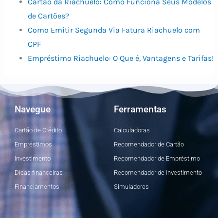
Cartão da Riachuelo: Como Funciona Seus Modelos
de Cartões?
Como Emitir Segunda Via Fatura Riachuelo com
CPF
Empréstimo Riachuelo: O Que é, Vantagens e Tarifas!
Navegue
Ferramentas
Cartão de Crédito
Calculadoras
Empréstimos
Recomendador de Cartão
Investimento
Recomendador de Empréstimo
Dicas financeiras
Recomendador de Investimento
Financiamentos
Simuladores