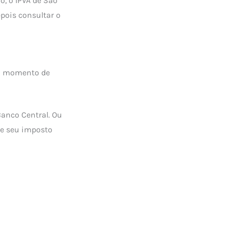
o, o IPVA de São
epois consultar o
u o momento de
Banco Central. Ou
de seu imposto