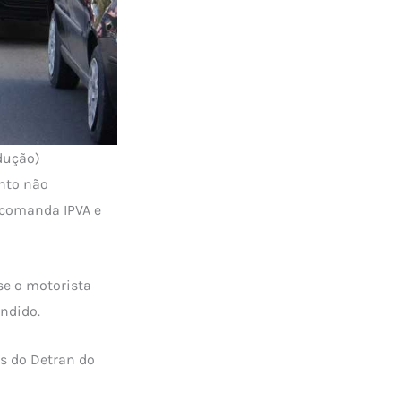
dução)
ento não
 comanda IPVA e
se o motorista
ndido.
és do Detran do