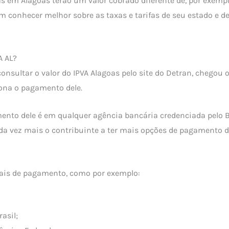
as em Alagoas terão um valor cobrado diferente de, por exempl
om conhecer melhor sobre as taxas e tarifas de seu estado e d
A AL?
consultar o valor do IPVA Alagoas pelo site do Detran, chego
ona o pagamento dele.
ento dele é em qualquer agência bancária credenciada pelo 
da vez mais o contribuinte a ter mais opções de pagamento 
cais de pagamento, como por exemplo:
asil;