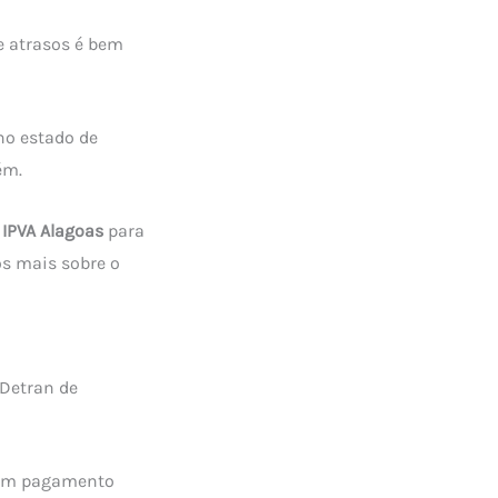
 atrasos é bem
no estado de
ém.
 IPVA Alagoas
para
os mais sobre o
 Detran de
com pagamento