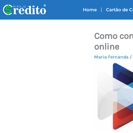
Ir
Home
Cartão de C
para
o
conteúdo
Como cons
online
Maria Fernanda
/