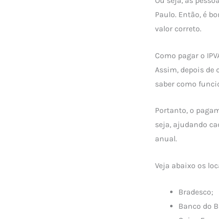
Ou seja, as pesso
Paulo. Então, é b
valor correto.
Como pagar o IPV
Assim, depois de 
saber como funci
Portanto, o pagam
seja, ajudando ca
anual.
Veja abaixo os lo
Bradesco;
Banco do Br