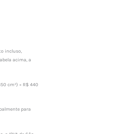
o incluso,
abela acima, a
 150 cm³) = R$ 440
ipalmente para