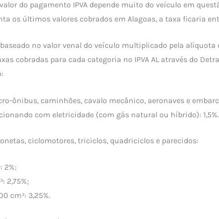
valor do pagamento IPVA depende muito do veículo em questã
ta os últimos valores cobrados em Alagoas, a taxa ficaria ent
 baseado no valor venal do veículo multiplicado pela alíquota 
taxas cobradas para cada categoria no IPVA AL através do Detr
:
cro-ônibus, caminhões, cavalo mecânico, aeronaves e embarc
cionando com eletricidade (com gás natural ou híbrido): 1,5%.
netas, ciclomotores, triciclos, quadriciclos e parecidos:
: 2%;
: 2,75%;
00 cm³: 3,25%.