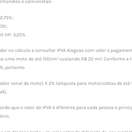
nhonetes e camionetas:
 2,75%;
 3%;
0 HP: 3,25%.
dar no cálculo e consultar IPVA Alagoas com valor e pagament
a uma moto de até 150cm³ custando R$ 22 mil. Conforme a t
%, portanto:
Valor venal da moto) X 2% (alíquota para motocicletas de até
VA).
ando que o valor do IPVA é diferente para cada pessoa e princ
eiro.