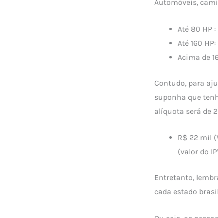
Automóveis, cami
Até 80 HP :
Até 160 HP:
Acima de 16
Contudo, para aju
suponha que tenh
alíquota será de 2
R$ 22 mil (
(valor do IP
Entretanto, lembr
cada estado brasil