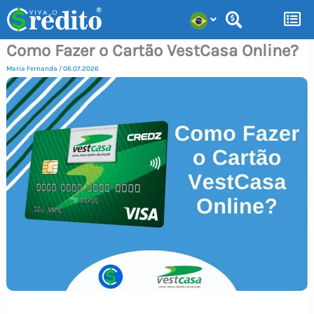
Ir
para
Como Fazer o Cartão VestCasa Online?
o
conteúdo
Maria Fernanda
/
06.07.2026