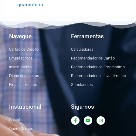
quarentena
Navegue
Ferramentas
Cartão de Crédito
Calculadoras
Empréstimos
Recomendador de Cartão
Investimento
Recomendador de Empréstimo
Dicas financeiras
Recomendador de Investimento
Financiamentos
Simuladores
Instuticional
Siga-nos
F
Y
I
Contato
a
o
n
c
u
s
Quem Somos
e
t
t
b
u
a