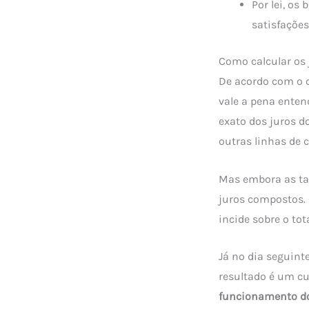
Por lei, os
satisfações
Como calcular os 
De acordo com o
vale a pena enten
exato dos juros d
outras linhas de c
Mas embora as tax
juros compostos. 
incide sobre o tota
Já no dia seguinte
resultado é um cu
funcionamento do