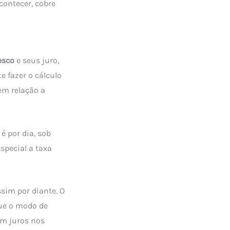
acontecer, cobre
esco
e seus juro,
 fazer o cálculo
em relação a
é por dia, sob
special a taxa
assim por diante. O
que o modo de
m juros nos