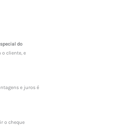
special do
 o cliente, e
antagens e juros é
ir o cheque