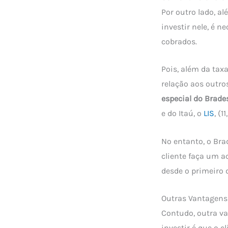
Por outro lado, a
investir nele, é 
cobrados.
Pois, além da tax
relação aos outro
especial do Brade
e do Itaú, o
LIS
, (
No entanto, o Brad
cliente faça um a
desde o primeiro 
Outras Vantagens
Contudo, outra v
investir é que o c