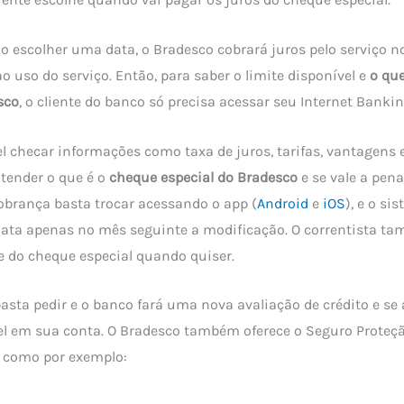
não escolher uma data, o Bradesco cobrará juros pelo serviço n
o uso do serviço. Então, para saber o limite disponível e
o qu
sco
, o cliente do banco só precisa acessar seu Internet Banking
 checar informações como taxa de juros, tarifas, vantagens
tender o que é o
cheque especial do Bradesco
e se vale a pena
cobrança basta trocar acessando o app (
Android
e
iOS
), e o s
data apenas no mês seguinte a modificação. O correntista t
 do cheque especial quando quiser.
basta pedir e o banco fará uma nova avaliação de crédito e se 
vel em sua conta. O Bradesco também oferece o Seguro Proteç
, como por exemplo: