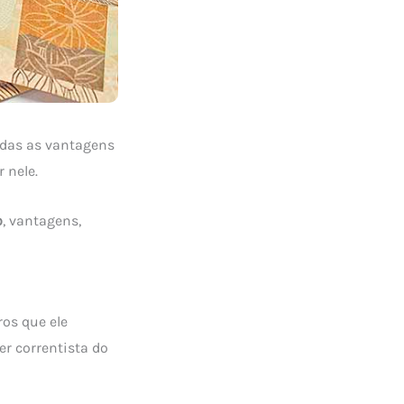
das as vantagens
 nele.
o
, vantagens,
ros que ele
er correntista do