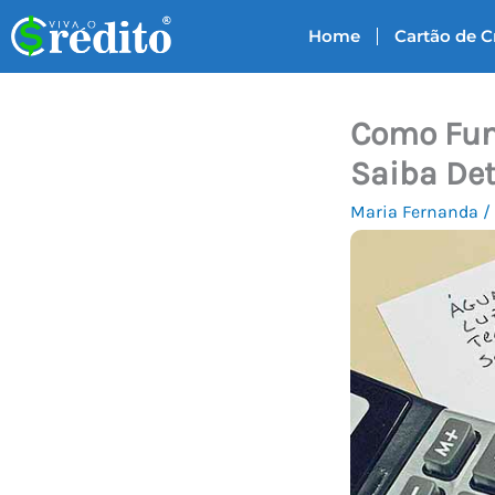
Ir
Home
Cartão de C
para
o
conteúdo
Como Fun
Saiba Det
Maria Fernanda
/