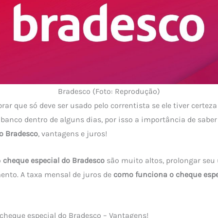
Bradesco (Foto: Reprodução)
rar que só deve ser usado pelo correntista se ele tiver certeza
 banco dentro de alguns dias, por isso a importância de sabe
do Bradesco
, vantagens e juros!
o
cheque especial do Bradesco
são muito altos, prolongar seu
ento. A taxa mensal de juros de
como funciona o cheque espe
cheque especial do Bradesco – Vantagens!