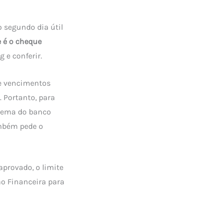
o segundo dia útil
e é o cheque
 e conferir.
 e vencimentos
. Portanto, para
istema do banco
ambém pede o
aprovado, o limite
ão Financeira para