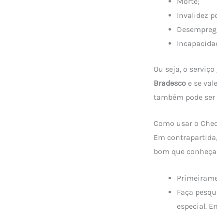
Morte;
Invalidez p
Desempreg
Incapacidad
Ou seja, o serviç
Bradesco
e se val
também pode ser i
Como usar o Cheq
Em contrapartida,
bom que conheça 
Primeirame
Faça pesqui
especial. E