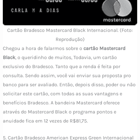
Cartão Bradesco Mastercard Black Internacional. (Foto:
Reprodução)
Chegou a hora de falarmos sobre o
cartão Mastercard
Black
, o queridinho de muitos, Todavia, um cartão
exclusivo do Bradesco. Tanto que a renda é feita por
consulta. Sendo assim, você vai enviar sua proposta pro
banco para ser avaliado. Então, depois disso, poder ou não
solicitar este cartão, com todas as suas vantagens e
benefícios Bradesco. A bandeira Mastercard oferece
através do Mastercard Black o programa pontos e
anuidade fica em 12 vezes de R$81,75.
5. Cartão Bradesco American Express Green Internacional