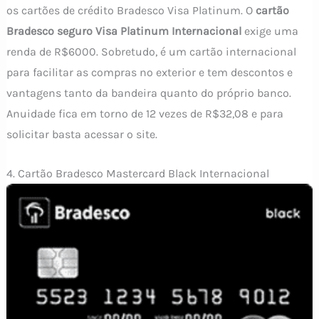
os cartões de crédito Bradesco Visa Platinum. O
cartão
Bradesco seguro Visa Platinum Internacional
exige uma
renda de R$6000. Sobretudo, é um cartão internacional
para facilitar as compras no exterior e tem descontos e
vantagens tanto da bandeira quanto do próprio banco.
Anuidade fica em torno de 12 vezes de R$32,08 e para
solicitar basta acessar o site.
4. Cartão Bradesco Mastercard Black Internacional