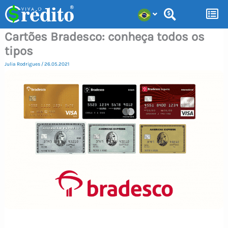
Ir
para
Cartões Bradesco: conheça todos os
o
tipos
conteúdo
Julia Rodrigues
/
26.05.2021