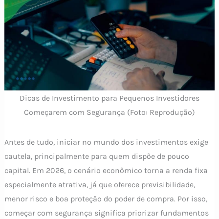
Dicas de Investimento para Pequenos Investidores
Começarem com Segurança (Foto: Reprodução)
Antes de tudo, iniciar no mundo dos investimentos exige
cautela, principalmente para quem dispõe de pouco
capital. Em 2026, o cenário econômico torna a renda fixa
especialmente atrativa, já que oferece previsibilidade,
menor risco e boa proteção do poder de compra. Por isso,
começar com segurança significa priorizar fundamentos