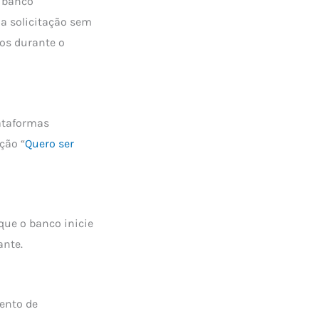
O banco
 a solicitação sem
ros durante o
ataformas
ção “
Quero ser
que o banco inicie
ante.
ento de