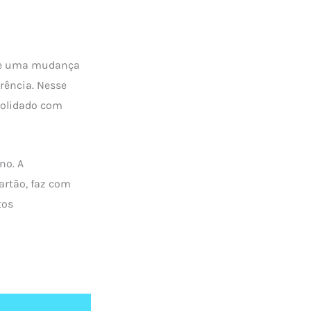
ete uma mudança
rência. Nesse
solidado com
no. A
artão, faz com
tos