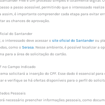
o Santander Free é um processo simples e totalmente digital. 
passo a passo acessível, permitindo que o interessado realize
da assim, é importante compreender cada etapa para evitar er
tar as chances de aprovação.
Oficial do Santander
, o interessado deve acessar o
site oficial do Santander
ou pl
zadas, como o
Serasa
. Nesse ambiente, é possível localizar a op
ona para a área de solicitação do cartão.
PF no Campo Indicado
tema solicitará a inserção do CPF. Esse dado é essencial para 
ar e verifique se há ofertas disponíveis para o perfil do solicit
 Dados Pessoais
será necessário preencher informações pessoais, como docum