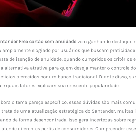
ntander Free cartão sem anuidade
vem ganhando destaque 
o amplamente elogiado por usuários que buscam praticidade 
sta de isenção de anuidade, quando cumpridos os critérios e
a alternativa atrativa para quem deseja manter o controle d
efícios oferecidos por um banco tradicional. Diante disso, su
 e quais fatores explicam sua crescente popularidade.
mbora o tema pareça específico, essas dúvidas são mais comu
 trata de uma atualização estratégica do Santander, muitas
ndo de forma desencontrada. Isso gera incertezas sobre reg
ão atende diferentes perfis de consumidores. Compreender esse