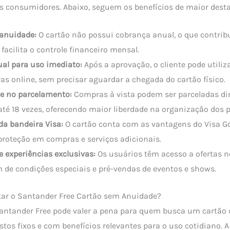
os consumidores. Abaixo, seguem os benefícios de maior dest
 anuidade:
O cartão não possui cobrança anual, o que contrib
 facilita o controle financeiro mensal.
ual para uso imediato:
Após a aprovação, o cliente pode utiliza
s online, sem precisar aguardar a chegada do cartão físico.
de no parcelamento:
Compras à vista podem ser parceladas d
até 18 vezes, oferecendo maior liberdade na organização dos
da bandeira Visa:
O cartão conta com as vantagens do Visa G
proteção em compras e serviços adicionais.
 experiências exclusivas:
Os usuários têm acesso a ofertas 
m de condições especiais e pré-vendas de eventos e shows.
itar o Santander Free Cartão sem Anuidade?
Santander Free pode valer a pena para quem busca um cartão 
stos fixos e com benefícios relevantes para o uso cotidiano. 