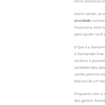
torna essencial an
Assim sendo, se v
anuidade
, conhec
financeira, está 
para ajudar você 
O Que é o Santan
O Santander Free 
atrativo a possib
estabelecidas pel
cartão permite re
básicos de um ban
Enquanto isso, o 
dos gastos. Atrav