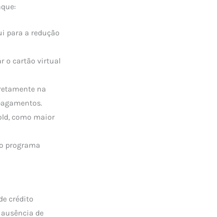
aque:
ui para a redução
r o cartão virtual
iretamente na
 pagamentos.
old, como maior
no programa
de crédito
A ausência de