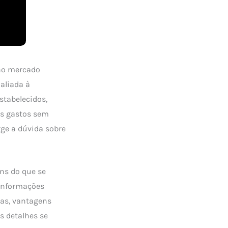
no mercado
aliada à
stabelecidos,
os gastos sem
rge a dúvida sobre
ns do que se
 informações
ras, vantagens
s detalhes se