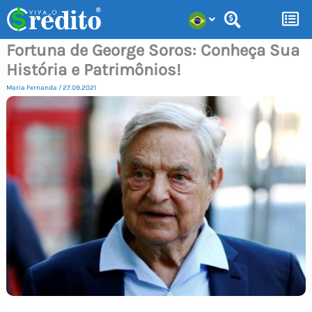
Ir
para
Fortuna de George Soros: Conheça Sua
o
História e Patrimônios!
conteúdo
Maria Fernanda
/
27.09.2021