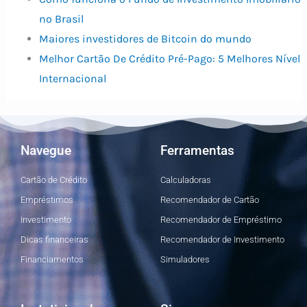
no Brasil
Maiores investidores de Bitcoin do mundo
Melhor Cartão De Crédito Pré-Pago: 5 Melhores Nível
Internacional
Navegue
Ferramentas
Cartão de Crédito
Calculadoras
Empréstimos
Recomendador de Cartão
Investimento
Recomendador de Empréstimo
Dicas financeiras
Recomendador de Investimento
Financiamentos
Simuladores