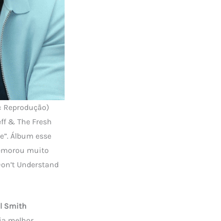
: Reprodução)
ff & The Fresh
e”. Álbum esse
demorou muito
Don’t Understand
ll Smith
ia melhor