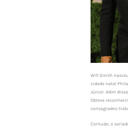
Will Smith nasceu
cidade natal Phil
Júnior. Além disso
Obteve reconheci
consagrados traba
Contudo, o seriad