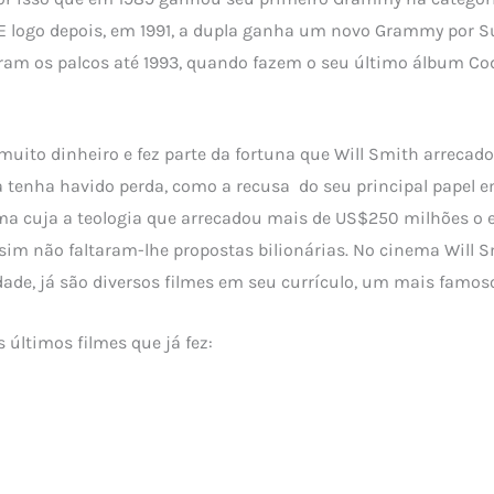
 E logo depois, em 1991, a dupla ganha um novo Grammy por 
iram os palcos até 1993, quando fazem o seu último álbum Co
uito dinheiro e fez parte da fortuna que Will Smith arreca
 tenha havido perda, como a recusa do seu principal papel 
a cuja a teologia que arrecadou mais de US$250 milhões o e
im não faltaram-lhe propostas bilionárias. No cinema Will S
ade, já são diversos filmes em seu currículo, um mais famoso
s últimos filmes que já fez:
rd