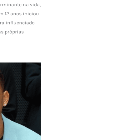
erminante na vida,
m 12 anos iniciou
ra influenciado
as próprias