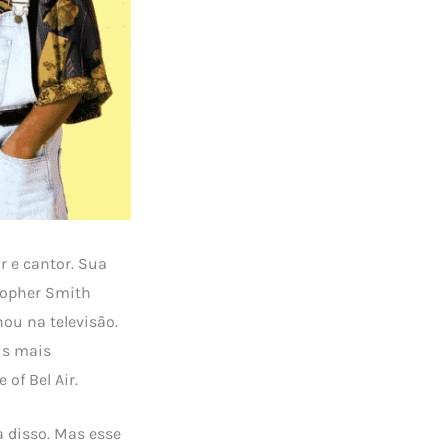
r e cantor. Sua
topher Smith
hou na televisão.
us mais
 of Bel Air.
a disso. Mas esse