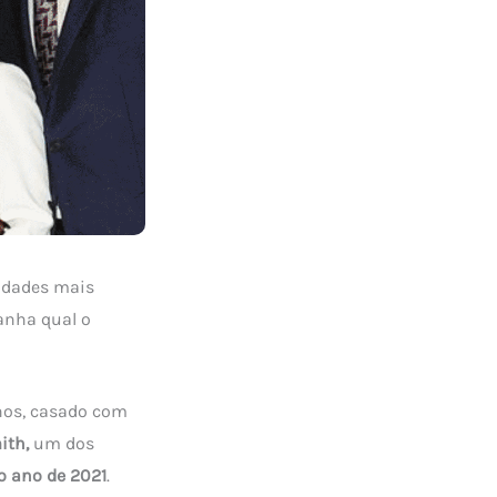
idades mais
anha qual o
anos, casado com
ith,
um dos
 ano de 2021
.