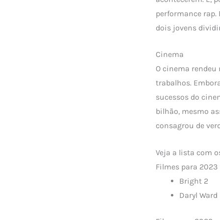
performance rap.
dois jovens divid
Cinema
O cinema rendeu m
trabalhos. Embora
sucessos do cinem
bilhão, mesmo ass
consagrou de verd
Veja a lista com o
Filmes para 2023
Bright 2
Daryl Wa