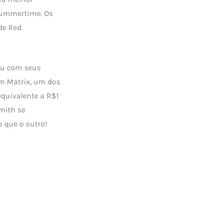
Summertime. Os
de Red.
dou com seus
em Matrix, um dos
quivalente a R$1
mith se
 que o outro!