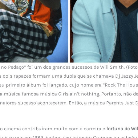
no Pedaço” foi um dos grandes sucessos de Will Smith. (Foto
 dois rapazes formam uma dupla que se chamava Dj Jazzy Je
seu primeiro álbum foi lançado, cujo nome era “Rock The Hous
a música famosa música Girls ain’t nothing. Portanto, não 
maiores sucesso acontecerem. Então, a música Parents Just 
 o cinema contribuíram muito com a carreira e
fortuna de
Wi
por isso que em 1989 ganhou seu primeiro Grammy na categor