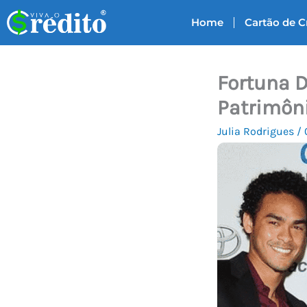
Ir
Home
Cartão de C
para
o
conteúdo
Fortuna D
Patrimôni
Julia Rodrigues
/