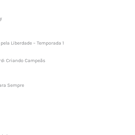
22
ey
21
 pela Liberdade – Temporada 1
f
rd: Criando Campeãs
020
ara Sempre
19