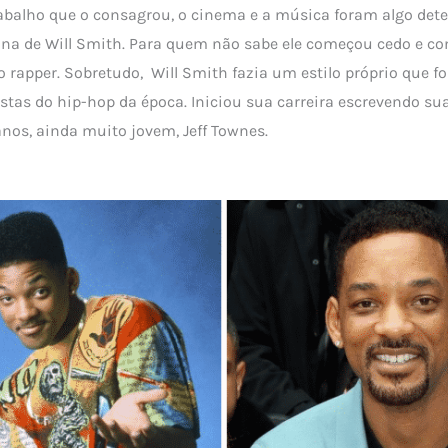
rabalho que o consagrou, o cinema e a música foram algo det
tuna de Will Smith. Para quem não sabe ele começou cedo e co
 rapper. Sobretudo, Will Smith fazia um estilo próprio que fo
istas do hip-hop da época. Iniciou sua carreira escrevendo su
anos, ainda muito jovem, Jeff Townes.