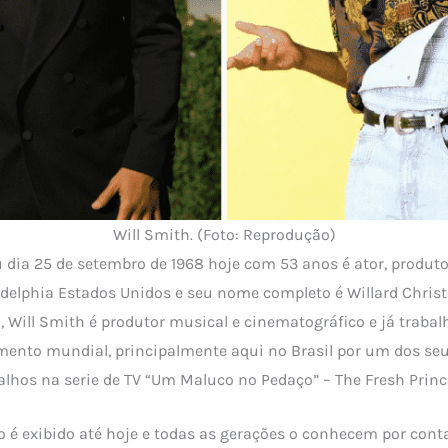
Will Smith. (Foto: Reprodução)
 dia 25 de setembro de 1968 hoje com 53 anos é ator, produto
adelphia Estados Unidos e seu nome completo é Willard Chris
, Will Smith é produtor musical e cinematográfico e já trabal
mento mundial, principalmente aqui no Brasil por um dos se
lhos na serie de TV “Um Maluco no Pedaço” – The Fresh Prince
o é exibido até hoje e todas as gerações o conhecem por cont