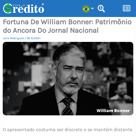
Ir
para
Fortuna De William Bonner: Patrimônio
o
do Ancora Do Jornal Nacional
conteúdo
Julia Rodrigues
/
26.10.2021
O apresentado costuma ser discreto e se mantém distante