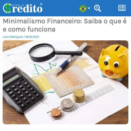
Ir
para
Minimalismo Financeiro: Saiba o que é
o
e como funciona
conteúdo
Julia Rodrigues
/
18.09.2021