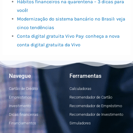
Hábitos financeiros na quarentena – 3 dicas para
você!
Modernização do sistema bancário no Brasil: veja
cinco tendências
Conta digital gratuita Vivo Pay: conheça a nova
conta digital gratuita da Vivo
Navegue
Ferramentas
Cartão de Crédito
Calculadoras
Empréstimos
Recomendador de Cartão
Investimento
Recomendador de Empréstimo
Dicas financeiras
Recomendador de Investimento
Financiamentos
Simuladores