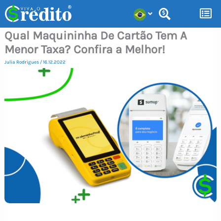
Ir
para
Qual Maquininha De Cartão Tem A
o
Menor Taxa? Confira a Melhor!
conteúdo
Julia Rodrigues
/
16.12.2022