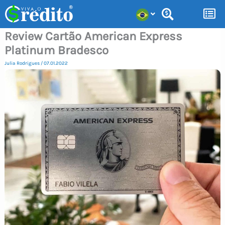
Ir
para
Review Cartão American Express
o
Platinum Bradesco
conteúdo
Julia Rodrigues
/
07.01.2022