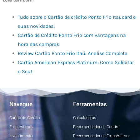
Tudo sobre o Cartão de crédito Ponto Frio Itaucard e
suas novidades!
Cartão de Crédito Ponto Frio com vantagens na
hora das compras
Review Cartão Ponto Frio Itaú: Analise Completa
Cartão American Express Platinum: Como Solicitar
o Seu!
Navegue
Ferramentas
Cartão de Crédito
Calculadoras
Empréstimos
Recomendador de Cartão
Investimento
Recomendador de Empréstimo