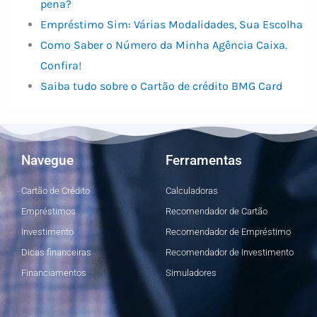
pena?
Empréstimo Sim: Várias Modalidades, Sua Escolha
Como Saber o Número da Minha Agência Caixa.
Confira!
Saiba tudo sobre o Cartão de crédito BMG Card
Navegue
Ferramentas
Cartão de Crédito
Calculadoras
Empréstimos
Recomendador de Cartão
Investimento
Recomendador de Empréstimo
Dicas financeiras
Recomendador de Investimento
Financiamentos
Simuladores