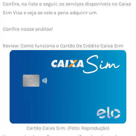
Confira, na lista a seguir, os serviços disponíveis no Caixa
Sim Visa e veja se vale a pena adquirir um.
Confira nossa análise!
Review: Como funciona o Cartão De Crédito Caixa Sim
Cartão Caixa Sim. (Foto: Reprodução)