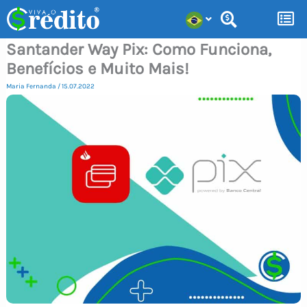
Ir
para
Santander Way Pix: Como Funciona,
o
Benefícios e Muito Mais!
conteúdo
Maria Fernanda
/
15.07.2022