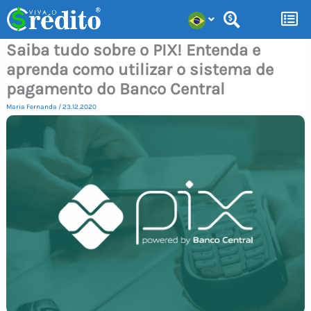
Ir
para
Saiba tudo sobre o PIX! Entenda e
o
aprenda como utilizar o sistema de
conteúdo
pagamento do Banco Central
Maria Fernanda
/
23.12.2020