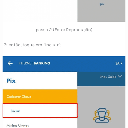
passo 2 (Foto: Reprodução)
3: então, toque em “Incluir”;