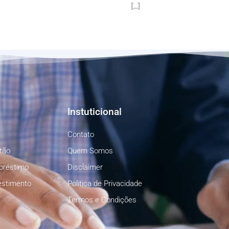
[…]
Instuticional
Contato
tão
Quem Somos
préstimo
Disclaimer
estimento
Politica de Privacidade
Termos e Condições