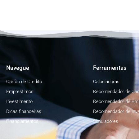
Navegue
Ferramentas
Cartão de Crédito
Calculadoras
Empréstimos
Recomendador de Car
Investimento
Recomendador de Em
Dicas financeiras
Recomendador de Inv
Financiamentos
Simuladores