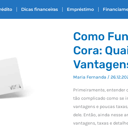
rédito
Dicas financeiras
Empréstimo
Financiam
Como Fun
Cora: Quai
Vantagen
Maria Fernanda
/
26.12.20
Primeiramente, entender 
tão complicado como se i
vantagens e poucas taxas,
dele. Então, ainda nesse a
vantagens, taxas e detalh