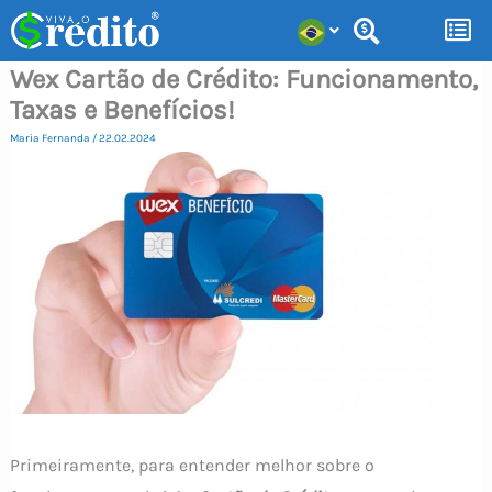
Ir
para
Wex Cartão de Crédito: Funcionamento,
o
Taxas e Benefícios!
conteúdo
Maria Fernanda
/
22.02.2024
Primeiramente, para entender melhor sobre o