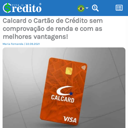
Ir
para
Calcard o Cartão de Crédito sem
o
comprovação de renda e com as
conteúdo
melhores vantagens!
Maria Fernanda
/
22.09.2021