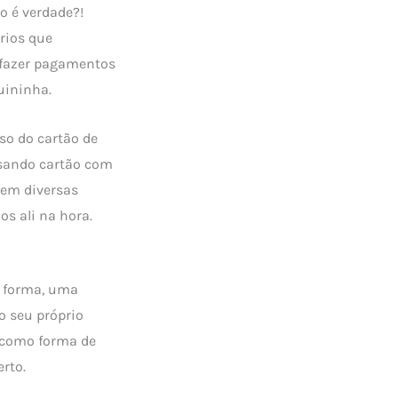
ão é verdade?!
rios que
e fazer pagamentos
uininha.
so do cartão de
usando cartão com
 em diversas
s ali na hora.
a forma, uma
o seu próprio
o como forma de
erto.