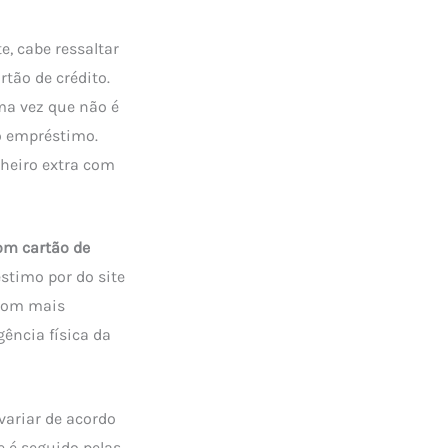
, cabe ressaltar
tão de crédito.
ma vez que não é
o empréstimo.
nheiro extra com
om cartão de
éstimo por do site
 com mais
gência física da
variar de acordo
 é seguido pelas