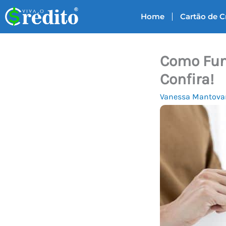
Ir
Home
Cartão de C
para
o
conteúdo
Como Func
Confira!
Vanessa Mantova