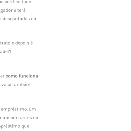
a verifica todo
gador e terá
ão descontadas da
trato e depois é
dade?!
er
como funciona
o você também
de empréstimo. Em
inanceiro antes de
empréstimo que