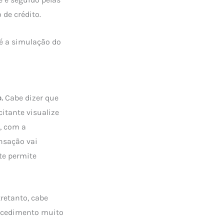
de crédito.
 é a simulação do
.
Cabe dizer que
citante visualize
o, com a
nsação vai
te permite
tretanto, cabe
rocedimento muito