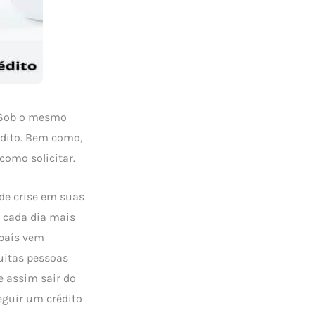
Sob o mesmo
édito. Bem como,
como solicitar.
de crise em suas
 cada dia mais
 país vem
uitas pessoas
e assim sair do
eguir um crédito