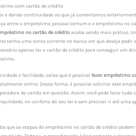
stimo com cartão de crédito
 e dando continuidade ao que já comentamos anteriormente
ença entre o empréstimo pessoal comum e o empréstimo no car
mpréstimo no cartão de crédito
acaba sendo mais prático. U
ente tenha uma conta corrente no banco em que deseja pedir 
essário apenas ter o cartão de crédito para conseguir um di
éstimo.
ticidade e facilidade, saiba que é possível
fazer empréstimo c
otalmente online. Dessa forma, é possível solicitar este empr
operadora do cartão em questão. Assim, você pode fazer tudo
quilidade, no conforto do seu lar e sem precisar ir até uma a
iba que as etapas do empréstimo no cartão de crédito podem 
 envolvida. Todavia, o procedimento é basicamente o mesmo e