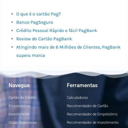
O que é o cartão Pag?
Banco PagSeguro
Crédito Pessoal Rápido e fácil PagBank
Review do Cartão PagBank
Atingindo mais de 6 Milhões de Clientes, PagBank
supera marca
Navegue
Ferramentas
Cartão de Crédito
Calculadoras
Empréstimos
Recomendador de Cartão
Investimento
Recomendador de Empréstimo
Dicas financeiras
Recomendador de Investimento