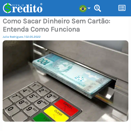
Ir
para
Como Sacar Dinheiro Sem Cartão:
o
Entenda Como Funciona
conteúdo
Julia Rodrigues
/
02.05.2022