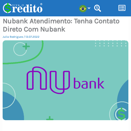
Ir
para
Nubank Atendimento: Tenha Contato
o
Direto Com Nubank
conteúdo
Julia Rodrigues
/
13.07.2022