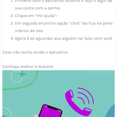
Primeiro abre o aplicativo Nubank e faça o login da
sua conta com a senha;
Clique em “me ajuda”;
Em seguida encontra opção “chat” ela fica na parte
inferior da tela.
Agora é só aguardar que alguém vai falar com você.
Caso não tenha ainda o aplicativo,
Conheça melhor o Nubank