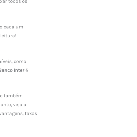
xar todos os
mo cada um
leitura!
níveis, como
Banco Inter
é
s e também
anto, veja a
 vantagens, taxas