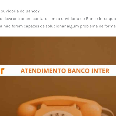
 ouvidoria do Banco?
 só deve entrar em contato com a ouvidoria do Banco Inter qu
a não forem capazes de solucionar algum problema de forma s