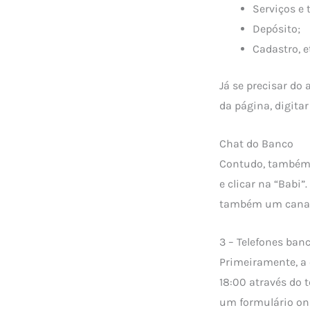
Serviços e 
Depósito;
Cadastro, e
Já se precisar do 
da página, digita
Chat do Banco
Contudo, também é
e clicar na “Babi”
também um canal 
3 – Telefones banc
Primeiramente, a 
18:00 através do 
um formulário onl