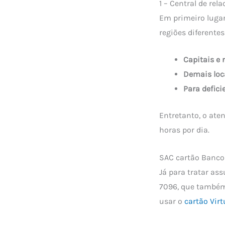
1 – Central de re
Em primeiro lugar
regiões diferentes
Capitais e 
Demais loc
Para defici
Entretanto, o at
horas por dia.
SAC cartão Banco 
Já para tratar as
7096, que também 
usar o
cartão Virt