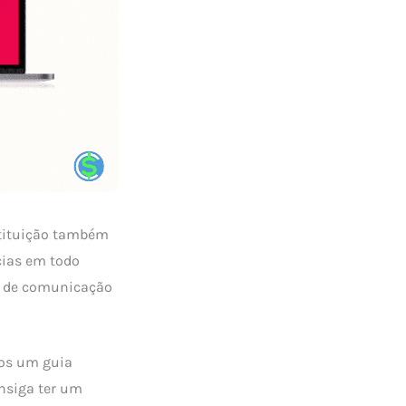
stituição também
cias em todo
as de comunicação
mos um guia
onsiga ter um