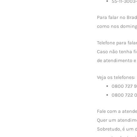
55-11-3003-
Para falar no Bra
como nos domingos
Telefone para fal
Caso não tenha fi
de atendimento e 
Veja os telefones:
0800 727 99
0800 722 00
Fale com a atende
Quer um atendimen
Sobretudo, é um d