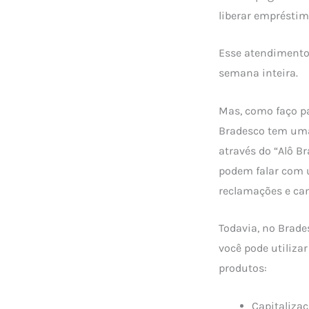
liberar empréstim
Esse atendimento 
semana inteira.
Mas, como faço p
Bradesco tem uma
através do “Alô B
podem falar com u
reclamações e can
Todavia, no Brade
você pode utiliza
produtos:
Capitalizaç