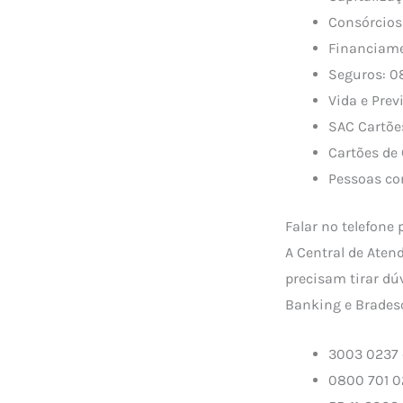
Consórcios:
Financiame
Seguros: 0
Vida e Prev
SAC Cartões
Cartões de
Pessoas com
Falar no telefone
A Central de Aten
precisam tirar dú
Banking e Bradesc
3003 0237 c
0800 701 0