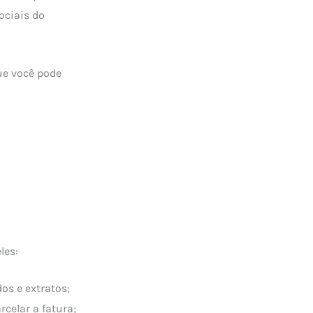
ociais do
ue você pode
les:
os e extratos;
rcelar a fatura;