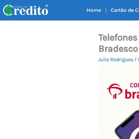
Ir
Home
Cartão de C
para
o
conteúdo
Telefones
Bradesco
Julia Rodrigues
/