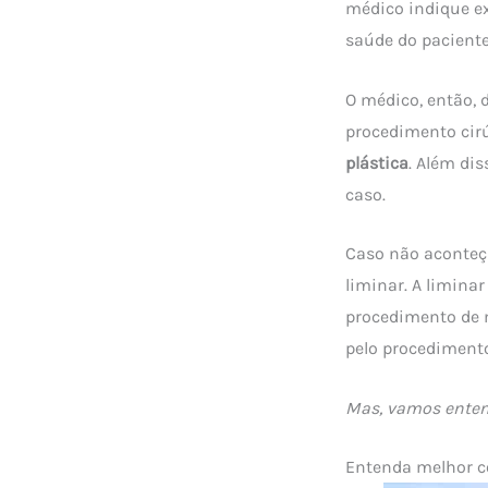
médico indique ex
saúde do paciente
O médico, então, 
procedimento cirú
plástica
. Além di
caso.
Caso não aconteça
liminar. A limina
procedimento de m
pelo procedimento
Mas, vamos enten
Entenda melhor c