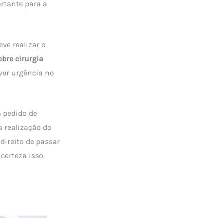
rtante para a
ve realizar o
bre cirurgia
uver urgência no
m pedido de
a realização do
direito de passar
 certeza isso.