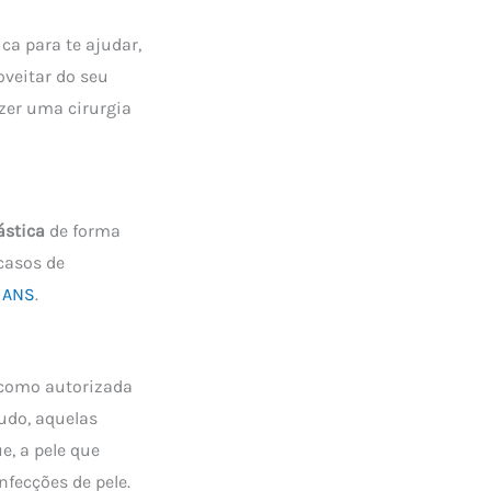
ca para te ajudar,
oveitar do seu
zer uma cirurgia
ástica
de forma
 casos de
a
ANS
.
acomo autorizada
udo, aquelas
e, a pele que
nfecções de pele.