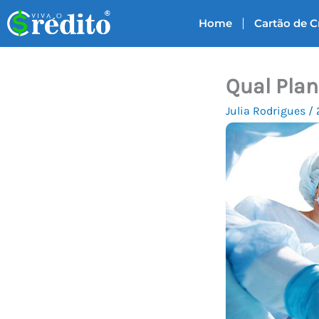
Ir
Home
Cartão de C
para
o
conteúdo
Qual Plan
Julia Rodrigues
/