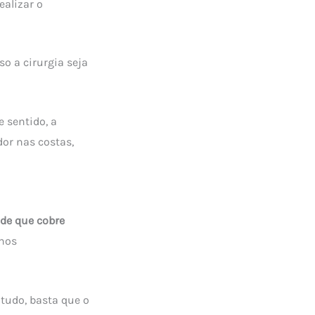
ealizar o
so a cirurgia seja
e sentido, a
dor nas costas,
de que cobre
 nos
ntudo, basta que o